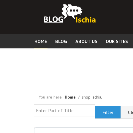
HOME
BLOG
ABOUT US
OUR SITES
You are here:
Home
shop ischia,
Enter Part of Title
Filter
Cl