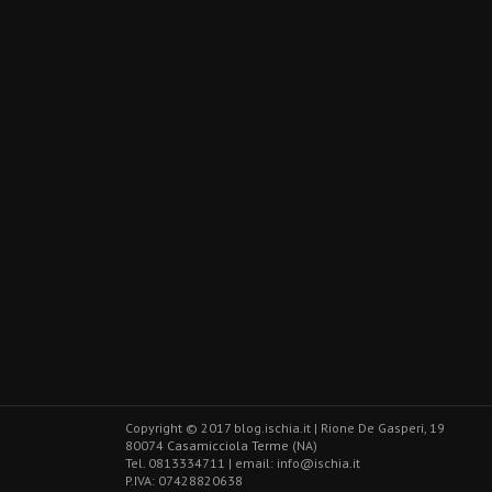
Copyright © 2017 blog.ischia.it | Rione De Gasperi, 19
80074
Casamicciola Terme
(NA)
Tel. 0813334711 | email:
info@ischia.it
P.IVA: 07428820638