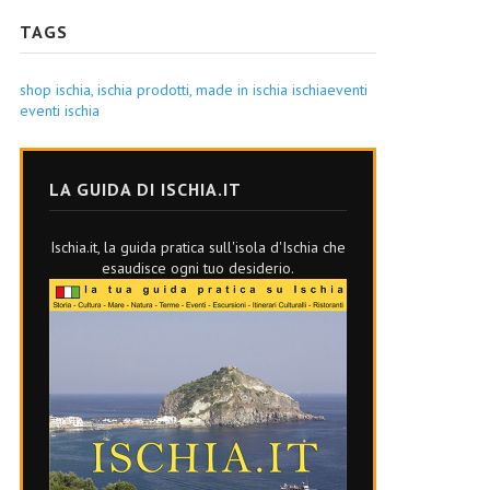
TAGS
shop ischia,
ischia prodotti,
made in ischia
ischiaeventi
eventi ischia
LA GUIDA DI ISCHIA.IT
Ischia.it, la guida pratica sull'isola d'Ischia che
esaudisce ogni tuo desiderio.