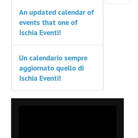
CONTATTI
An updated calendar of
events that one of
Ischia Eventi!
Un calendario sempre
aggiornato quello di
Ischia Eventi!